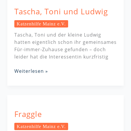
Toni
Tascha, Toni und Ludwig
und
Ludwig
Katzenhilfe Mainz e.V.
Tascha, Toni und der kleine Ludwig
hatten eigentlich schon ihr gemeinsames
Für-immer-Zuhause gefunden – doch
leider hat die Interessentin kurzfristig
Weiterlesen »
Fraggle
Fraggle
Katzenhilfe Mainz e.V.