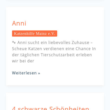
Anni
Anni
Katzenhilfe Mainz e.V.
🐾 Anni sucht ein liebevolles Zuhause –
Scheue Katzen verdienen eine Chance In
der täglichen Tierschutzarbeit erleben
wir bei der
Weiterlesen »
4
schwarze
4 schwarze Schönheiten
Schönheiten