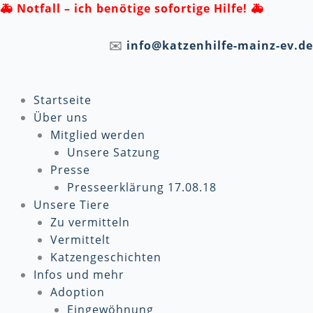
Zum
🚑
Notfall – ich benötige sofortige Hilfe! 🚑
Inhalt
springen
✉️
info@katzenhilfe-mainz-ev.de
Startseite
Über uns
Mitglied werden
Unsere Satzung
Presse
Presseerklärung 17.08.18
Unsere Tiere
Zu vermitteln
Vermittelt
Katzengeschichten
Infos und mehr
Adoption
Eingewöhnung