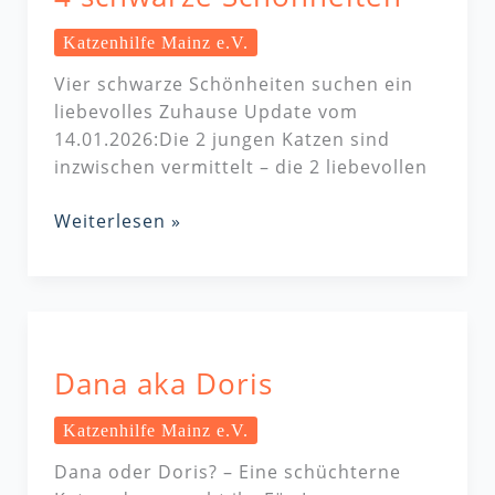
Katzenhilfe Mainz e.V.
Vier schwarze Schönheiten suchen ein
liebevolles Zuhause Update vom
14.01.2026:Die 2 jungen Katzen sind
inzwischen vermittelt – die 2 liebevollen
Weiterlesen »
Dana
aka
Dana aka Doris
Doris
Katzenhilfe Mainz e.V.
Dana oder Doris? – Eine schüchterne