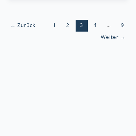
←
Zurück
1
2
3
4
…
9
Weiter
→