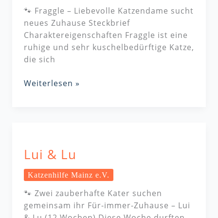
🐾 Fraggle – Liebevolle Katzendame sucht
neues Zuhause Steckbrief
Charaktereigenschaften Fraggle ist eine
ruhige und sehr kuschelbedürftige Katze,
die sich
Weiterlesen »
Lui
&
Lui & Lu
Lu
Katzenhilfe Mainz e.V.
🐾 Zwei zauberhafte Kater suchen
gemeinsam ihr Für-immer-Zuhause – Lui
& Lu (12 Wochen) Diese Woche durften