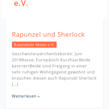
e.V.
Rapunzel
und
Rapunzel und Sherlock
Sherlock
Katzenhilfe Mainz e.V.
GeschwisterpärchenGeboren: Juni
2018Rasse: Europäisch KurzhaarBeide
kastriertBeide sind Freigang in einer
sehr ruhigen Wohngegend gewohnt und
brauchen diesen auch Rapunzel Sherlock
[…]
Weiterlesen »