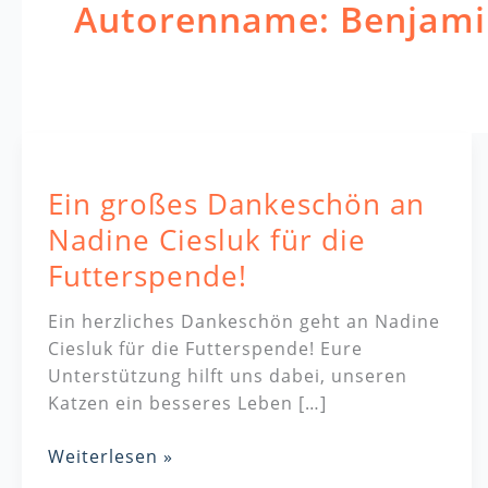
Autorenname: Benjami
Ein
großes
Ein großes Dankeschön an
Dankeschön
an
Nadine Ciesluk für die
Nadine
Futterspende!
Ciesluk
für
Ein herzliches Dankeschön geht an Nadine
die
Ciesluk für die Futterspende! Eure
Futterspende!
Unterstützung hilft uns dabei, unseren
Katzen ein besseres Leben […]
Weiterlesen »