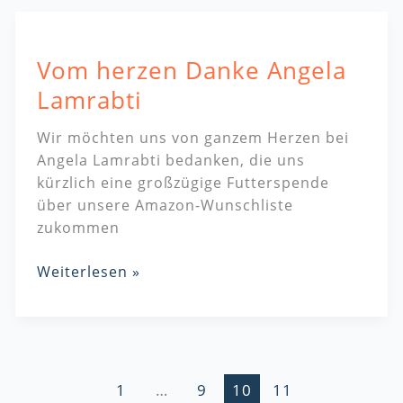
Vom
herzen
Vom herzen Danke Angela
Danke
Angela
Lamrabti
Lamrabti
Wir möchten uns von ganzem Herzen bei
Angela Lamrabti bedanken, die uns
kürzlich eine großzügige Futterspende
über unsere Amazon-Wunschliste
zukommen
Weiterlesen »
1
…
9
10
11