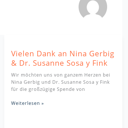
Vielen
Dank
Vielen Dank an Nina Gerbig
an
Nina
& Dr. Susanne Sosa y Fink
Gerbig
&
Wir möchten uns von ganzem Herzen bei
Dr.
Nina Gerbig und Dr. Susanne Sosa y Fink
Susanne
für die großzügige Spende von
Sosa
y
Weiterlesen »
Fink