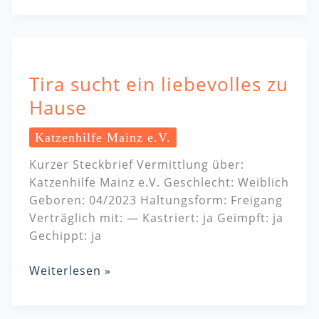
Tira
sucht
Tira sucht ein liebevolles zu
ein
liebevolles
Hause
zu
Hause
Katzenhilfe Mainz e.V.
Kurzer Steckbrief Vermittlung über:
Katzenhilfe Mainz e.V. Geschlecht: Weiblich
Geboren: 04/2023 Haltungsform: Freigang
Verträglich mit: — Kastriert: ja Geimpft: ja
Gechippt: ja
Weiterlesen »