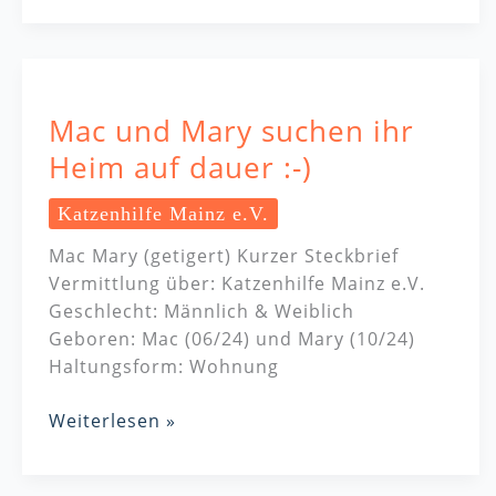
Mac
und
Mac und Mary suchen ihr
Mary
suchen
Heim auf dauer :-)
ihr
Heim
Katzenhilfe Mainz e.V.
auf
Mac Mary (getigert) Kurzer Steckbrief
dauer
Vermittlung über: Katzenhilfe Mainz e.V.
:-)
Geschlecht: Männlich & Weiblich
Geboren: Mac (06/24) und Mary (10/24)
Haltungsform: Wohnung
Weiterlesen »