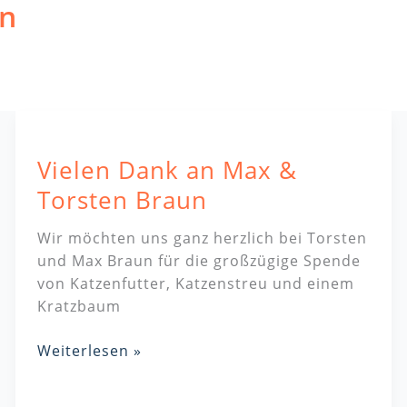
n
Vielen
Dank
Vielen Dank an Max &
an
Max
Torsten Braun
&
Torsten
Wir möchten uns ganz herzlich bei Torsten
Braun
und Max Braun für die großzügige Spende
von Katzenfutter, Katzenstreu und einem
Kratzbaum
Weiterlesen »