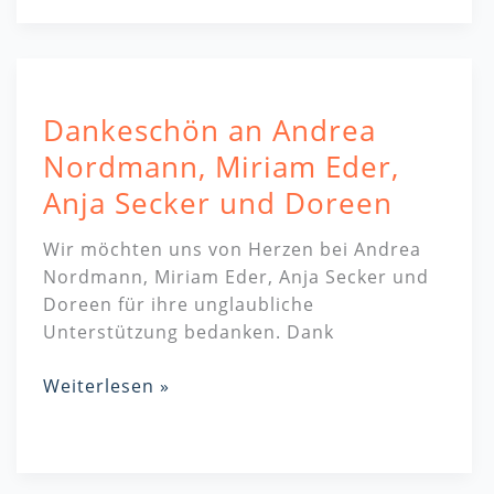
Dankeschön
an
Dankeschön an Andrea
Andrea
Nordmann,
Nordmann, Miriam Eder,
Miriam
Anja Secker und Doreen
Eder,
Anja
Wir möchten uns von Herzen bei Andrea
Secker
Nordmann, Miriam Eder, Anja Secker und
und
Doreen für ihre unglaubliche
Doreen
Unterstützung bedanken. Dank
Weiterlesen »