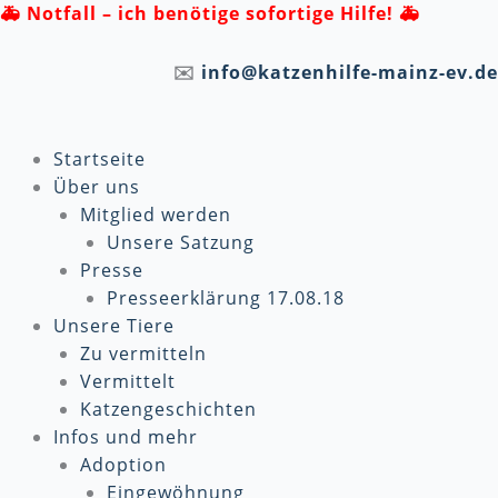
Zum
🚑
Notfall – ich benötige sofortige Hilfe! 🚑
Inhalt
springen
✉️
info@katzenhilfe-mainz-ev.de
Startseite
Über uns
Mitglied werden
Unsere Satzung
Presse
Presseerklärung 17.08.18
Unsere Tiere
Zu vermitteln
Vermittelt
Katzengeschichten
Infos und mehr
Adoption
Eingewöhnung