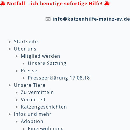
Zum
🚑
Notfall – ich benötige sofortige Hilfe! 🚑
Inhalt
springen
✉️
info@katzenhilfe-mainz-ev.de
Startseite
Über uns
Mitglied werden
Unsere Satzung
Presse
Presseerklärung 17.08.18
Unsere Tiere
Zu vermitteln
Vermittelt
Katzengeschichten
Infos und mehr
Adoption
Eingewöhnung