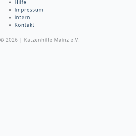
Hilfe
Impressum
Intern
Kontakt
© 2026 | Katzenhilfe Mainz e.V.
Wir benötigen Deine Unterstützung
Die Katzenhilfe Mainz e.V. benötigt dringend deine
Unterstützung! Wir setzen uns täglich für den Schutz
und die Versorgung von Katzen in Not ein. Um
unsere wichtige Arbeit fortsetzen zu können, sind
wir auf
Spenden
angewiesen. Bitte besuche unsere
Spendenseite
, um mehr über unsere Arbeit zu
erfahren und zu spenden, oder unterstütze uns
direkt mit einem Geschenk von unserer
Amazon-
Wunschliste
. Jeder Beitrag, egal wie klein, macht
einen großen Unterschied!