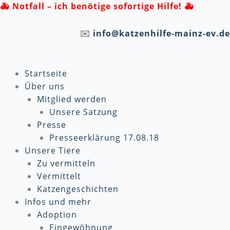
Zum
🚑
Notfall – ich benötige sofortige Hilfe! 🚑
Inhalt
springen
✉️
info@katzenhilfe-mainz-ev.de
Startseite
Über uns
Mitglied werden
Unsere Satzung
Presse
Presseerklärung 17.08.18
Unsere Tiere
Zu vermitteln
Vermittelt
Katzengeschichten
Infos und mehr
Adoption
Eingewöhnung