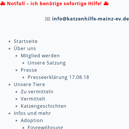
Zum
🚑
Notfall – ich benötige sofortige Hilfe! 🚑
Inhalt
springen
✉️
info@katzenhilfe-mainz-ev.de
Startseite
Über uns
Mitglied werden
Unsere Satzung
Presse
Presseerklärung 17.08.18
Unsere Tiere
Zu vermitteln
Vermittelt
Katzengeschichten
Infos und mehr
Adoption
Eingewöhnung