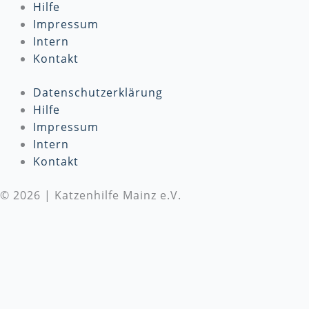
Hilfe
Impressum
Intern
Kontakt
Datenschutzerklärung
Hilfe
Impressum
Intern
Kontakt
© 2026 | Katzenhilfe Mainz e.V.
Wir benötigen Deine Unterstützung
Die Katzenhilfe Mainz e.V. benötigt dringend deine
Unterstützung! Wir setzen uns täglich für den Schutz
und die Versorgung von Katzen in Not ein. Um
unsere wichtige Arbeit fortsetzen zu können, sind