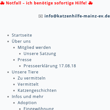
Zum
🚑
Notfall – ich benötige sofortige Hilfe! 🚑
Inhalt
springen
✉️
info@katzenhilfe-mainz-ev.de
Startseite
Über uns
Mitglied werden
Unsere Satzung
Presse
Presseerklärung 17.08.18
Unsere Tiere
Zu vermitteln
Vermittelt
Katzengeschichten
Infos und mehr
Adoption
Eingewöhnung