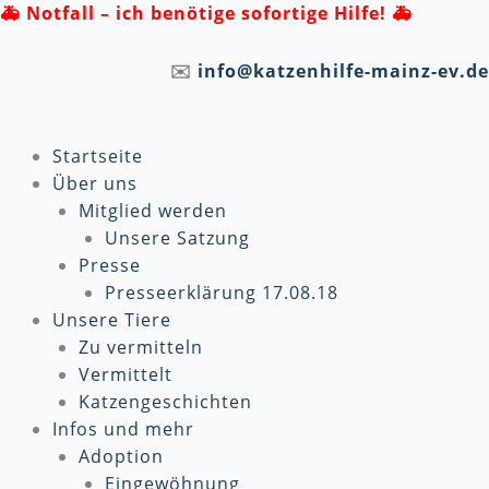
Zum
🚑
Notfall – ich benötige sofortige Hilfe! 🚑
Inhalt
springen
✉️
info@katzenhilfe-mainz-ev.de
Startseite
Über uns
Mitglied werden
Unsere Satzung
Presse
Presseerklärung 17.08.18
Unsere Tiere
Zu vermitteln
Vermittelt
Katzengeschichten
Infos und mehr
Adoption
Eingewöhnung