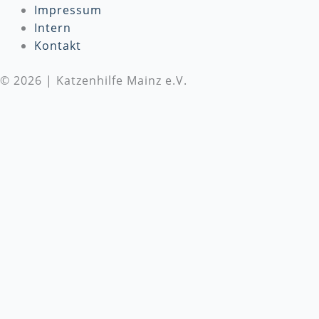
Impressum
Intern
Kontakt
© 2026 | Katzenhilfe Mainz e.V.
Wir benötigen Deine Unterstützung
Die Katzenhilfe Mainz e.V. benötigt dringend deine
Unterstützung! Wir setzen uns täglich für den Schutz
und die Versorgung von Katzen in Not ein. Um
unsere wichtige Arbeit fortsetzen zu können, sind
wir auf
Spenden
angewiesen. Bitte besuche unsere
Spendenseite
, um mehr über unsere Arbeit zu
erfahren und zu spenden, oder unterstütze uns
direkt mit einem Geschenk von unserer
Amazon-
Wunschliste
. Jeder Beitrag, egal wie klein, macht
einen großen Unterschied!