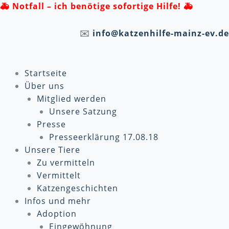
Zum
🚑
Notfall – ich benötige sofortige Hilfe! 🚑
Inhalt
springen
✉️
info@katzenhilfe-mainz-ev.de
Startseite
Über uns
Mitglied werden
Unsere Satzung
Presse
Presseerklärung 17.08.18
Unsere Tiere
Zu vermitteln
Vermittelt
Katzengeschichten
Infos und mehr
Adoption
Eingewöhnung