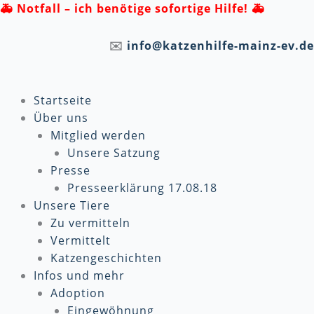
Zum
🚑
Notfall – ich benötige sofortige Hilfe! 🚑
Inhalt
springen
✉️
info@katzenhilfe-mainz-ev.de
Startseite
Über uns
Mitglied werden
Unsere Satzung
Presse
Presseerklärung 17.08.18
Unsere Tiere
Zu vermitteln
Vermittelt
Katzengeschichten
Infos und mehr
Adoption
Eingewöhnung