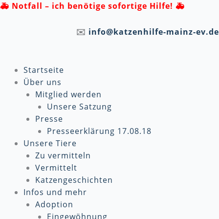
Zum
🚑
Notfall – ich benötige sofortige Hilfe! 🚑
Inhalt
springen
✉️
info@katzenhilfe-mainz-ev.de
Startseite
Über uns
Mitglied werden
Unsere Satzung
Presse
Presseerklärung 17.08.18
Unsere Tiere
Zu vermitteln
Vermittelt
Katzengeschichten
Infos und mehr
Adoption
Eingewöhnung