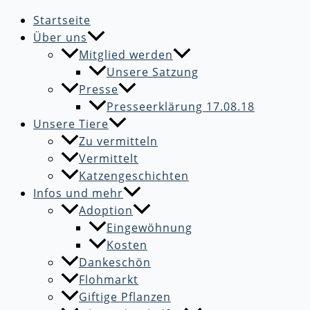
Startseite
Über uns
Mitglied werden
Unsere Satzung
Presse
Presseerklärung 17.08.18
Unsere Tiere
Zu vermitteln
Vermittelt
Katzengeschichten
Infos und mehr
Adoption
Eingewöhnung
Kosten
Dankeschön
Flohmarkt
Giftige Pflanzen