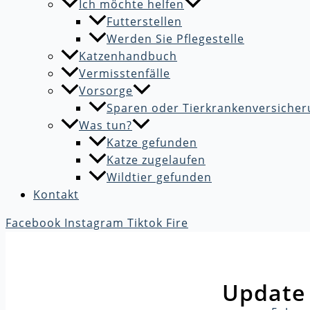
Ich möchte helfen
Futterstellen
Werden Sie Pflegestelle
Katzenhandbuch
Vermisstenfälle
Vorsorge
Sparen oder Tierkrankenversicher
Was tun?
Katze gefunden
Katze zugelaufen
Wildtier gefunden
Kontakt
Facebook
Instagram
Tiktok
Fire
Update 