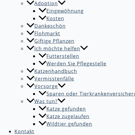
Adoption
Eingewöhnung
Kosten
Dankeschön
Flohmarkt
Giftige Pflanzen
Ich möchte helfen
Futterstellen
Werden Sie Pflegestelle
Katzenhandbuch
Vermisstenfälle
Vorsorge
Sparen oder Tierkrankenversicher
Was tun?
Katze gefunden
Katze zugelaufen
Wildtier gefunden
Kontakt