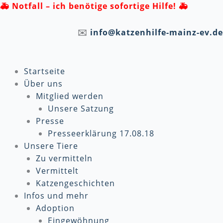
Zum
🚑
Notfall – ich benötige sofortige Hilfe! 🚑
Inhalt
springen
✉️
info@katzenhilfe-mainz-ev.de
Startseite
Über uns
Mitglied werden
Unsere Satzung
Presse
Presseerklärung 17.08.18
Unsere Tiere
Zu vermitteln
Vermittelt
Katzengeschichten
Infos und mehr
Adoption
Eingewöhnung