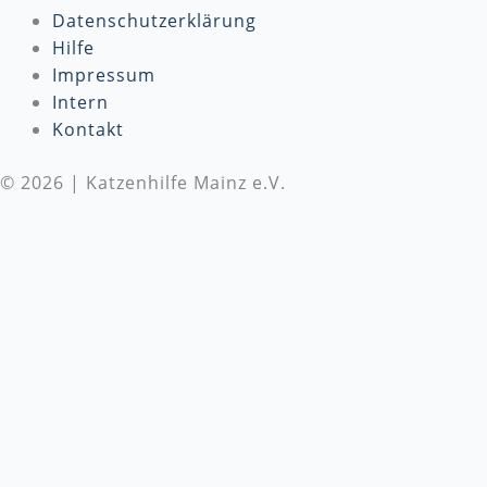
Datenschutzerklärung
Hilfe
Impressum
Intern
Kontakt
© 2026 | Katzenhilfe Mainz e.V.
Wir benötigen Deine Unterstützung
Die Katzenhilfe Mainz e.V. benötigt dringend deine
Unterstützung! Wir setzen uns täglich für den Schutz
und die Versorgung von Katzen in Not ein. Um
unsere wichtige Arbeit fortsetzen zu können, sind
wir auf
Spenden
angewiesen. Bitte besuche unsere
Spendenseite
, um mehr über unsere Arbeit zu
erfahren und zu spenden, oder unterstütze uns
direkt mit einem Geschenk von unserer
Amazon-
Wunschliste
. Jeder Beitrag, egal wie klein, macht