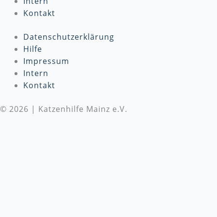
Intern
Kontakt
Datenschutzerklärung
Hilfe
Impressum
Intern
Kontakt
© 2026 | Katzenhilfe Mainz e.V.
Wir benötigen Deine Unterstützung
Die Katzenhilfe Mainz e.V. benötigt dringend deine
Unterstützung! Wir setzen uns täglich für den Schutz
und die Versorgung von Katzen in Not ein. Um
unsere wichtige Arbeit fortsetzen zu können, sind
wir auf
Spenden
angewiesen. Bitte besuche unsere
Spendenseite
, um mehr über unsere Arbeit zu