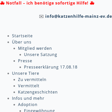
Zum
🚑
Notfall – ich benötige sofortige Hilfe! 🚑
Inhalt
springen
✉️
info@katzenhilfe-mainz-ev.de
Startseite
Über uns
Mitglied werden
Unsere Satzung
Presse
Presseerklärung 17.08.18
Unsere Tiere
Zu vermitteln
Vermittelt
Katzengeschichten
Infos und mehr
Adoption
Eingewöhnung