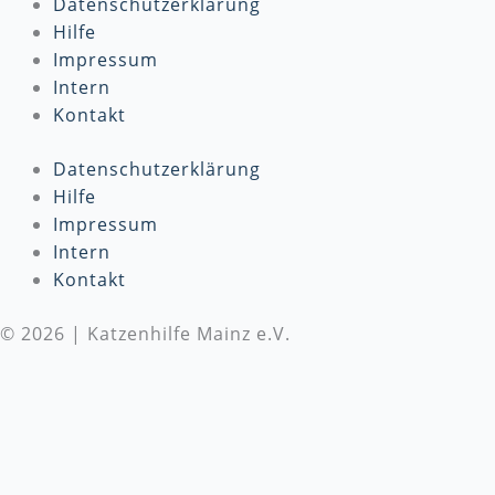
Datenschutzerklärung
Hilfe
Impressum
Intern
Kontakt
Datenschutzerklärung
Hilfe
Impressum
Intern
Kontakt
© 2026 | Katzenhilfe Mainz e.V.
Wir benötigen Deine Unterstützung
Die Katzenhilfe Mainz e.V. benötigt dringend deine
Unterstützung! Wir setzen uns täglich für den Schutz
und die Versorgung von Katzen in Not ein. Um