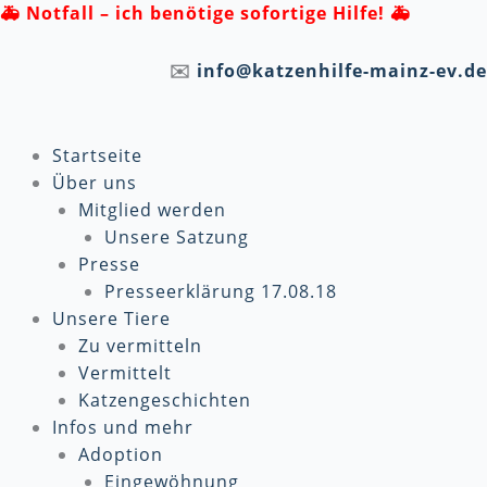
Zum
🚑
Notfall – ich benötige sofortige Hilfe! 🚑
Inhalt
springen
✉️
info@katzenhilfe-mainz-ev.de
Startseite
Über uns
Mitglied werden
Unsere Satzung
Presse
Presseerklärung 17.08.18
Unsere Tiere
Zu vermitteln
Vermittelt
Katzengeschichten
Infos und mehr
Adoption
Eingewöhnung