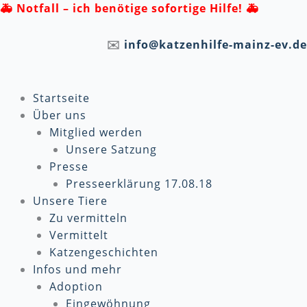
Zum
🚑
Notfall – ich benötige sofortige Hilfe! 🚑
Inhalt
springen
✉️
info@katzenhilfe-mainz-ev.de
Startseite
Über uns
Mitglied werden
Unsere Satzung
Presse
Presseerklärung 17.08.18
Unsere Tiere
Zu vermitteln
Vermittelt
Katzengeschichten
Infos und mehr
Adoption
Eingewöhnung