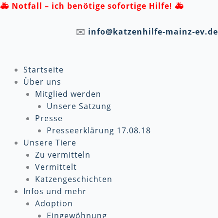
Zum
🚑
Notfall – ich benötige sofortige Hilfe! 🚑
Inhalt
springen
✉️
info@katzenhilfe-mainz-ev.de
Startseite
Über uns
Mitglied werden
Unsere Satzung
Presse
Presseerklärung 17.08.18
Unsere Tiere
Zu vermitteln
Vermittelt
Katzengeschichten
Infos und mehr
Adoption
Eingewöhnung