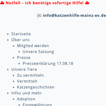
Zum
🚑
Notfall – ich benötige sofortige Hilfe! 🚑
Inhalt
springen
✉️
info@katzenhilfe-mainz-ev.de
Startseite
Über uns
Mitglied werden
Unsere Satzung
Presse
Presseerklärung 17.08.18
Unsere Tiere
Zu vermitteln
Vermittelt
Katzengeschichten
Infos und mehr
Adoption
Eingewöhnung