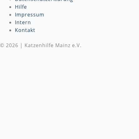
Hilfe
Impressum
Intern
Kontakt
© 2026 | Katzenhilfe Mainz e.V.
Wir benötigen Deine Unterstützung
Die Katzenhilfe Mainz e.V. benötigt dringend deine
Unterstützung! Wir setzen uns täglich für den Schutz
und die Versorgung von Katzen in Not ein. Um
unsere wichtige Arbeit fortsetzen zu können, sind
wir auf
Spenden
angewiesen. Bitte besuche unsere
Spendenseite
, um mehr über unsere Arbeit zu
erfahren und zu spenden, oder unterstütze uns
direkt mit einem Geschenk von unserer
Amazon-
Wunschliste
. Jeder Beitrag, egal wie klein, macht